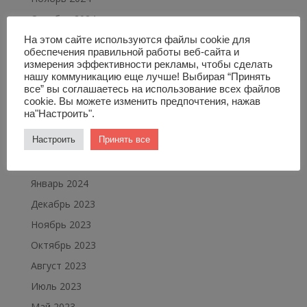
Октябрь 2024
Сентябрь 2024
На этом сайте используются файлы cookie для
обеспечения правильной работы веб-сайта и
Август 2024
измерения эффективности рекламы, чтобы сделать
нашу коммуникацию еще лучше! Выбирая “Принять
Июль 2024
все” вы соглашаетесь на использование всех файлов
Май 2024
cookie. Вы можете изменить предпочтения, нажав
на"Настроить".
Апрель 2024
Настроить
Принять все
Март 2024
Февраль 2024
Январь 2024
Декабрь 2023
Ноябрь 2023
Октябрь 2023
Август 2023
Июль 2023
Май 2023