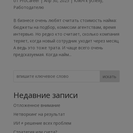
от
ProCareer
|
Апр 30, 2025
|
Ключ к успеху
,
Работодателю
В бизнесе очень любят считать стоимость найма:
бюджеты на подбор, комиссии агентствам, время
интервью. Но редко кто считает, сколько компания
теряет, когда новый сотрудник уходит через месяц.
А ведь это тоже трата. И чаще всего очень
предсказуемая. Когда найм...
искать
Недавние записи
Отложенное внимание
Нетворкинг на результат
ИИ ≠ решение всех проблем
Стратегия или суета?