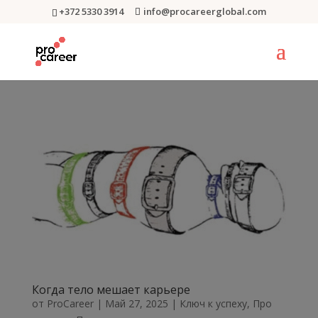
+372 5330 3914
info@procareerglobal.com
Когда тело мешает карьере
от
ProCareer
|
Май 27, 2025
|
Ключ к успеху
,
Про