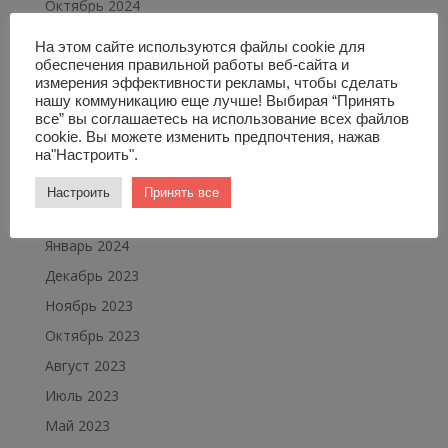
Октябрь 2024
Сентябрь 2024
На этом сайте используются файлы cookie для
Август 2024
обеспечения правильной работы веб-сайта и
измерения эффективности рекламы, чтобы сделать
Июль 2024
нашу коммуникацию еще лучше! Выбирая “Принять
все” вы соглашаетесь на использование всех файлов
Май 2024
cookie. Вы можете изменить предпочтения, нажав
Апрель 2024
на"Настроить".
Март 2024
Настроить
Принять все
Февраль 2024
Январь 2024
Декабрь 2023
Ноябрь 2023
Октябрь 2023
Август 2023
Июль 2023
Май 2023