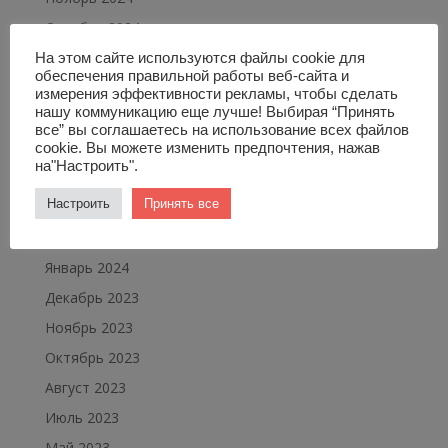
Октябрь 2024
Сентябрь 2024
На этом сайте используются файлы cookie для
обеспечения правильной работы веб-сайта и
Август 2024
измерения эффективности рекламы, чтобы сделать
нашу коммуникацию еще лучше! Выбирая “Принять
Июль 2024
все” вы соглашаетесь на использование всех файлов
Май 2024
cookie. Вы можете изменить предпочтения, нажав
на"Настроить".
Апрель 2024
Настроить
Принять все
Март 2024
Февраль 2024
Январь 2024
Декабрь 2023
Ноябрь 2023
Октябрь 2023
Август 2023
Июль 2023
Май 2023