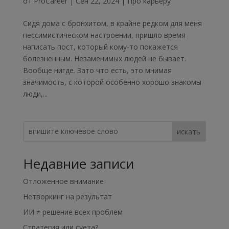
от
ProCareer
|
Сен 22, 2024
|
Про карьеру
Сидя дома с бронхитом, в крайне редком для меня
пессимистическом настроении, пришло время
написать пост, который кому-то покажется
болезненным. Незаменимых людей не бывает.
Вообще нигде. Зато что есть, это мнимая
значимость, с которой особенно хорошо знакомы
люди,...
искать
Недавние записи
Отложенное внимание
Нетворкинг на результат
ИИ ≠ решение всех проблем
Стратегия или суета?