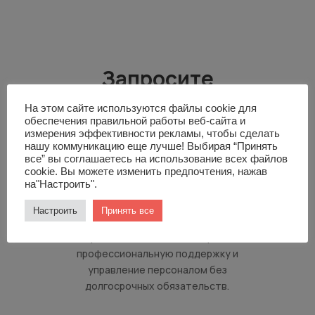
Запросите
индивидуальное
На этом сайте используются файлы cookie для
обеспечения правильной работы веб-сайта и
предложение
измерения эффективности рекламы, чтобы сделать
нашу коммуникацию еще лучше! Выбирая “Принять
все” вы соглашаетесь на использование всех файлов
Этот вариант подходит для
cookie. Вы можете изменить предпочтения, нажав
на"Настроить".
компаний, которым необходим
опытный HR-специалист для
Настроить
Принять все
выполнения конкретных задач или на
период изменений. Вы получите
профессиональную поддержку и
управление персоналом без
долгосрочных обязательств.