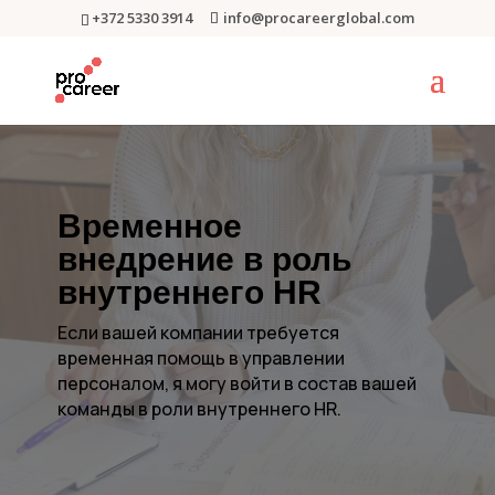
+372 5330 3914
info@procareerglobal.com
Временное
внедрение в роль
внутреннего HR
Если вашей компании требуется
временная помощь в управлении
персоналом, я могу войти в состав вашей
команды в роли внутреннего HR.