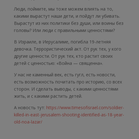
Люди, поймите, мы тоже можем влиять на то,
какими вырастут наши дети, и пойдут ли убивать.
Вырастут из них политики без души, или воины без
головы? Или люди с правильными ценностями?
В Израиле, в Иерусалиме, погибла 19-летняя
девочка. Террористический акт. От рук тех, у кого
другие ценности. От рук тех, кто растит своих
детей с ценностью: «Война — священна».
У нас не каменный век, есть гугл, есть новости,
есть возможность почитать про историю, со всех
сторон. И сделать выводы, с какими ценностями
жить, и с какими растить детей.
А новость тут:
https://www.timesofisrael.com/soldier-
killed-in-east-jerusalem-shooting-identified-as-18-year-
old-noa-lazar/