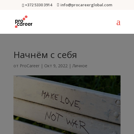
+372 5330 3914
info@procareerglobal.com
Начнём с себя
от
ProCareer
|
Окт 9, 2022
|
Личное