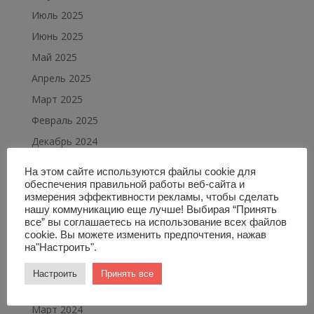
Июль 2025
Июнь 2025
Май 2025
Апрель 2025
Март 2025
Февраль 2025
Декабрь 2024
Ноябрь 2024
На этом сайте используются файлы cookie для
Октябрь 2024
обеспечения правильной работы веб-сайта и
измерения эффективности рекламы, чтобы сделать
Сентябрь 2024
нашу коммуникацию еще лучше! Выбирая “Принять
все” вы соглашаетесь на использование всех файлов
Август 2024
cookie. Вы можете изменить предпочтения, нажав
Июль 2024
на"Настроить".
Май 2024
Настроить
Принять все
Апрель 2024
Март 2024