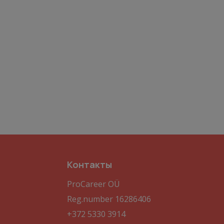
Контакты
ProCareer OÜ
Reg.number 16286406
+372 5330 3914