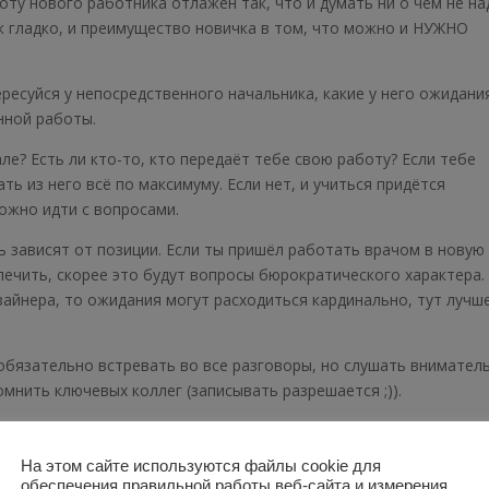
оту нового работника отлажен так, что и думать ни о чём не на
ак гладко, и преимущество новичка в том, что можно и НУЖНО
ересуйся у непосредственного начальника, какие у него ожидани
нной работы.
ле? Есть ли кто-то, кто передаёт тебе свою работу? Если тебе
ть из него всё по максимуму. Если нет, и учиться придётся
можно идти с вопросами.
ь зависят от позиции. Если ты пришёл работать врачом в новую
 лечить, скорее это будут вопросы бюрократического характера.
зайнера, то ожидания могут расходиться кардинально, тут лучш
 обязательно встревать во все разговоры, но слушать внимател
мнить ключевых коллег (записывать разрешается ;)).
ериалам, относящимся к твоей работе, начни с того, что это в
го, появятся более адекватные вопросы.
На этом сайте используются файлы cookie для
обеспечения правильной работы веб-сайта и измерения