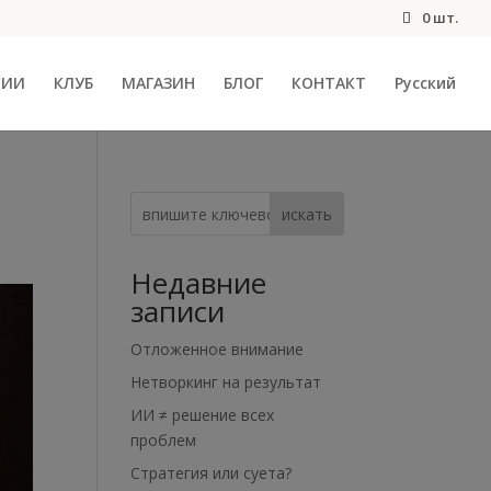
0 шт.
СИИ
КЛУБ
МАГАЗИН
БЛОГ
КОНТАКТ
Русский
искать
Недавние
записи
Отложенное внимание
Нетворкинг на результат
ИИ ≠ решение всех
проблем
Стратегия или суета?