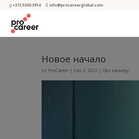
+372 5330 3914
info@procareerglobal.com
Новое начало
от
ProCareer
|
Сен 2, 2021
|
Про карьеру