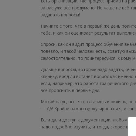
Есть организации, где процесс приёма на раб
за вас уже всё продумано. Но чаще не всё т
задавать вопросы!
Начните с того, что в первый же день поинт
тебе, и как он оценивает результат выполне
Спроси, как он видит процесс обучения внача
повезло, и такой человек есть, советую выжа
самостоятельно, то поинтересуйся, к кому 
Дальше вопросы, которые надо задать, очен
клинику, вряд ли встанет вопрос как именно
если, например, это работа графического ди
всё прояснить в первые дни.
Мотай на ус, всё, что слышишь и видишь, не
— ДА! Крайне важно сфокусироваться, и запо
Если дали доступ к документации, любым мат
надо подробно изучить, и тогда, скорее все