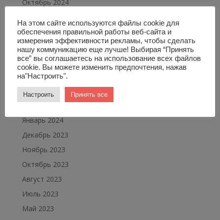
Октябрь 2024
Сентябрь 2024
На этом сайте используются файлы cookie для
Август 2024
обеспечения правильной работы веб-сайта и
измерения эффективности рекламы, чтобы сделать
Июль 2024
нашу коммуникацию еще лучше! Выбирая “Принять
все” вы соглашаетесь на использование всех файлов
Май 2024
cookie. Вы можете изменить предпочтения, нажав
Апрель 2024
на"Настроить".
Март 2024
Настроить
Принять все
Февраль 2024
Январь 2024
Декабрь 2023
Ноябрь 2023
Октябрь 2023
Август 2023
Июль 2023
Май 2023